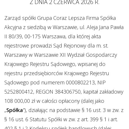
Z DNIA 2 CZERWCA 2026 R.
Zarząd spółki Grupa Coraz Lepsza Firma Spółka
Akcyjna z siedzibą w Warszawie, ul. Aleja Jana Pawła
II 80/39, 00-175 Warszawa, dla której akta
rejestrowe prowadzi Sąd Rejonowy dla m. st.
Warszawy w Warszawie XII Wydział Gospodarczy
Krajowego Rejestru Sądowego, wpisanej do
rejestru przedsiębiorców Krajowego Rejestru
Sądowego pod numerem 0000802213, NIP
5252800412, REGON 384306750, kapitał zakładowy
108 000,00 zł w całości opłacony (dalej jako
„
Spółka
”), działając na podstawie § 16 ust. 3 w zw. z
§ 16 ust. 6 Statutu Spółki w zw. z art. 399 § 1 i art.
402 § 1 i 2 Kodeksu spółek handlowych (dalej: